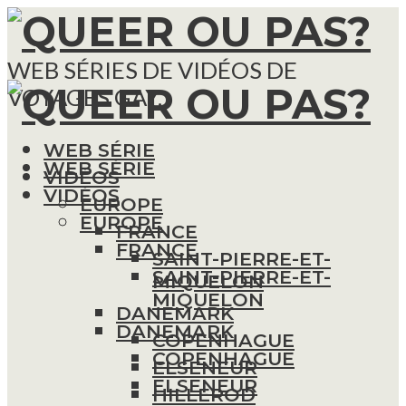
WEB SÉRIES DE VIDÉOS DE
VOYAGES GAY.
WEB SÉRIE
WEB SÉRIE
VIDÉOS
VIDÉOS
EUROPE
EUROPE
FRANCE
FRANCE
SAINT-PIERRE-ET-
SAINT-PIERRE-ET-
MIQUELON
MIQUELON
DANEMARK
DANEMARK
COPENHAGUE
COPENHAGUE
ELSENEUR
ELSENEUR
HILLEROD