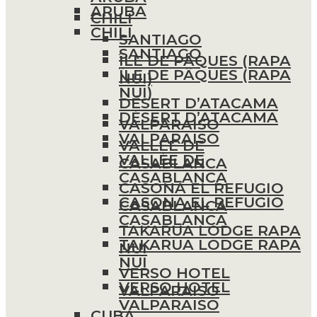
ARUBA
CHILI
CHILI
SANTIAGO
SANTIAGO
ÎLE DE PÂQUES (RAPA
ÎLE DE PÂQUES (RAPA
NUI)
NUI)
DÉSERT D’ATACAMA
DÉSERT D’ATACAMA
VALPARAISO
VALPARAISO
VALLÉE DE
VALLÉE DE
CASABLANCA
CASABLANCA
CASONA EL REFUGIO
CASONA EL REFUGIO
CASABLANCA
CASABLANCA
TAKARUA LODGE RAPA
TAKARUA LODGE RAPA
NUI
NUI
VERSO HOTEL
VERSO HOTEL
VALPARAISO
VALPARAISO
CUBA