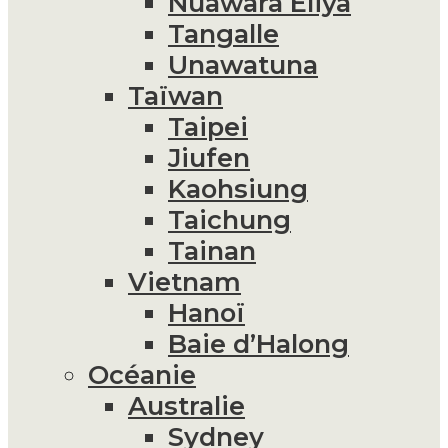
Nuawara Eliya
Tangalle
Unawatuna
Taïwan
Taipei
Jiufen
Kaohsiung
Taichung
Tainan
Vietnam
Hanoï
Baie d’Halong
Océanie
Australie
Sydney