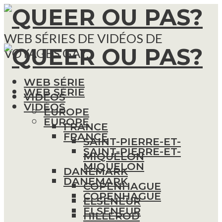
WEB SÉRIES DE VIDÉOS DE
VOYAGES GAY.
WEB SÉRIE
WEB SÉRIE
VIDÉOS
VIDÉOS
EUROPE
EUROPE
FRANCE
FRANCE
SAINT-PIERRE-ET-
SAINT-PIERRE-ET-
MIQUELON
MIQUELON
DANEMARK
DANEMARK
COPENHAGUE
COPENHAGUE
ELSENEUR
ELSENEUR
HILLEROD