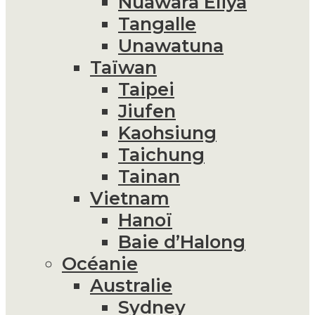
Nuawara Eliya
Tangalle
Unawatuna
Taïwan
Taipei
Jiufen
Kaohsiung
Taichung
Tainan
Vietnam
Hanoï
Baie d’Halong
Océanie
Australie
Sydney