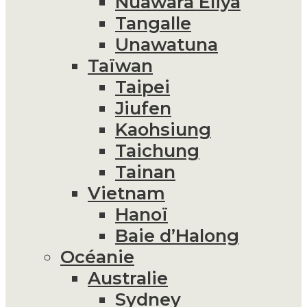
Nuawara Eliya
Tangalle
Unawatuna
Taïwan
Taipei
Jiufen
Kaohsiung
Taichung
Tainan
Vietnam
Hanoï
Baie d’Halong
Océanie
Australie
Sydney