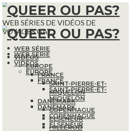
WEB SÉRIES DE VIDÉOS DE
VOYAGES GAY.
WEB SÉRIE
WEB SÉRIE
VIDÉOS
VIDÉOS
EUROPE
EUROPE
FRANCE
FRANCE
SAINT-PIERRE-ET-
SAINT-PIERRE-ET-
MIQUELON
MIQUELON
DANEMARK
DANEMARK
COPENHAGUE
COPENHAGUE
ELSENEUR
ELSENEUR
HILLEROD