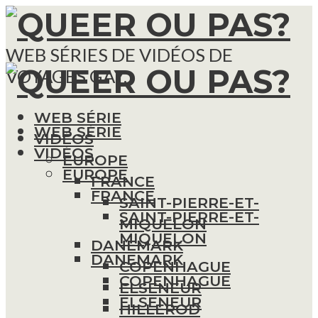
WEB SÉRIES DE VIDÉOS DE
VOYAGES GAY.
WEB SÉRIE
WEB SÉRIE
VIDÉOS
VIDÉOS
EUROPE
EUROPE
FRANCE
FRANCE
SAINT-PIERRE-ET-
SAINT-PIERRE-ET-
MIQUELON
MIQUELON
DANEMARK
DANEMARK
COPENHAGUE
COPENHAGUE
ELSENEUR
ELSENEUR
HILLEROD