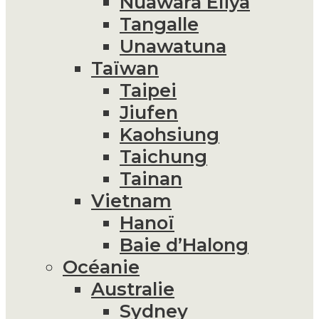
Nuawara Eliya
Tangalle
Unawatuna
Taïwan
Taipei
Jiufen
Kaohsiung
Taichung
Tainan
Vietnam
Hanoï
Baie d’Halong
Océanie
Australie
Sydney