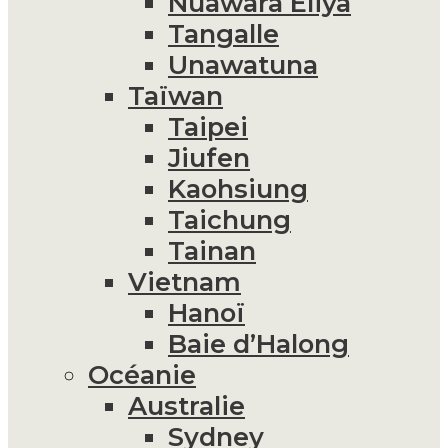
Nuawara Eliya
Tangalle
Unawatuna
Taïwan
Taipei
Jiufen
Kaohsiung
Taichung
Tainan
Vietnam
Hanoï
Baie d’Halong
Océanie
Australie
Sydney