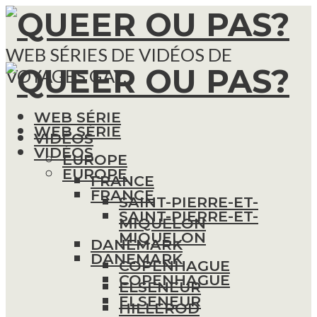
WEB SÉRIES DE VIDÉOS DE
VOYAGES GAY.
WEB SÉRIE
WEB SÉRIE
VIDÉOS
VIDÉOS
EUROPE
EUROPE
FRANCE
FRANCE
SAINT-PIERRE-ET-
SAINT-PIERRE-ET-
MIQUELON
MIQUELON
DANEMARK
DANEMARK
COPENHAGUE
COPENHAGUE
ELSENEUR
ELSENEUR
HILLEROD