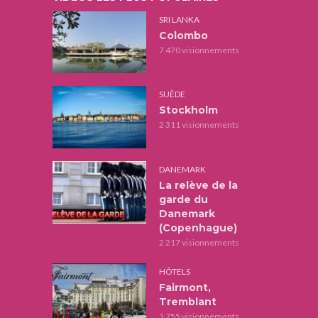
SRI LANKA
Colombo
7 470 visionnements
SUÈDE
Stockholm
2 311 visionnements
DANEMARK
La relève de la
garde du
Danemark
(Copenhague)
2 217 visionnements
HÔTELS
Fairmont,
Tremblant
1 755 visionnements