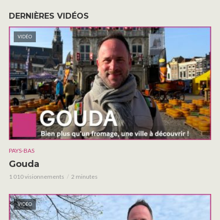
DERNIÈRES VIDÉOS
VIDÉO
PAYS-BAS
Gouda
1 010 visionnements
2 minutes
VIDÉO