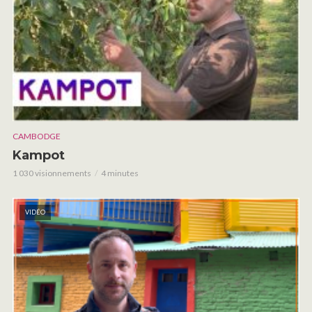
CAMBODGE
Kampot
1 030 visionnements
4 minutes
VIDÉO