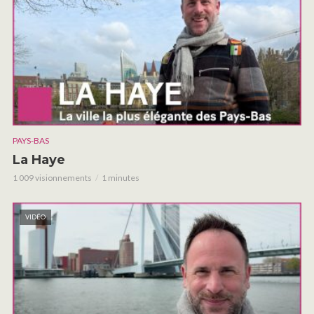
PAYS-BAS
La Haye
1 009 visionnements
1 minutes
VIDÉO