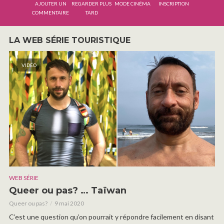
AJOUTER UN
REGARDER PLUS
MODE CINÉMA
INSCRIPTION
COMMENTAIRE
TARD
LA WEB SÉRIE TOURISTIQUE
VIDÉO
WEB SÉRIE
Queer ou pas? … Taïwan
Queer ou pas?
9 mai 2020
C’est une question qu’on pourrait y répondre facilement en disant