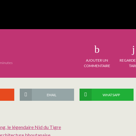
AJOUTER UN
REGARDE
minutes
COMMENTAIRE
TAR
EMAIL
WHATSAPP
ng, le légendaire Nid du Tigre
architecture bhoutanaise