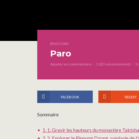
BHOUTAN
Paro
Ajouter un commentaire
1 022 visionnements
3 
FACEBOOK
REDDIT
Sommaire
1.
1. Gravir les hauteurs du monastère Taktsha
2.
2. Explorer le Rinpung Dzong, symbole de l’