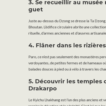
3. Se recueillir au musée
guet
Juste au-dessus du Dzong se dresse la Ta Dzong
Bhoutan. L’édifice circulaire abrite une collecti
rituelle, d’armes anciennes et d’œuvres artisanale
4. Flâner dans les rizières
Paro, ce n’est pas seulement des monastères perc
verdoyantes, de petites fermes et de hameaux où l
balades douces à pied ou à vélo à travers les ch
5. Découvrir les temples
Drakarpo
Le Kyichu Lhakhang est l’un des plus anciens et v
respire la dévotion et la sérénité. C’est ici que le