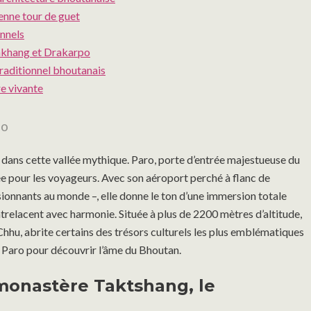
ienne tour de guet
onnels
hakhang et Drakarpo
traditionnel bhoutanais
ure vivante
éo
re dans cette vallée mythique. Paro, porte d’entrée majestueuse du
vée pour les voyageurs. Avec son aéroport perché à flanc de
onnants au monde –, elle donne le ton d’une immersion totale
entrelacent avec harmonie. Située à plus de 2200 mètres d’altitude,
o Chhu, abrite certains des trésors culturels les plus emblématiques
 à Paro pour découvrir l’âme du Bhoutan.
 monastère Taktshang, le