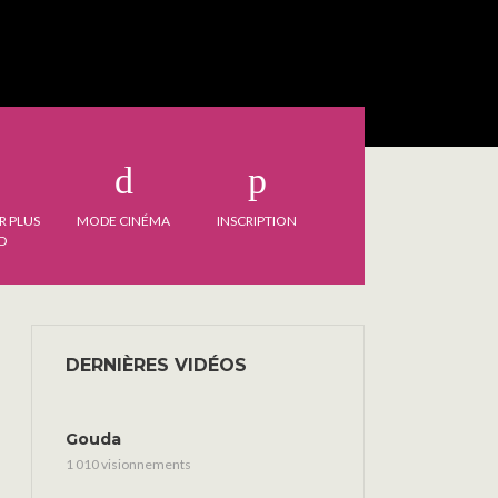
R PLUS
MODE CINÉMA
INSCRIPTION
D
DERNIÈRES VIDÉOS
Gouda
1 010 visionnements