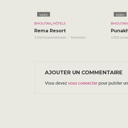
VIDÉO
VIDÉO
,
BHOUTAN
HÔTELS
BHOUTAN
Rema Resort
Punak
1 014 visionnements
4 minutes
1 022 visi
AJOUTER UN COMMENTAIRE
Vous devez
vous connecter
pour publier u