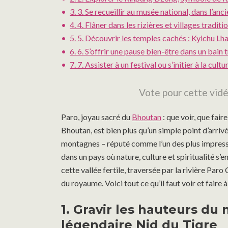
3.
3. Se recueillir au musée national, dans l’anc
4.
4. Flâner dans les rizières et villages traditi
5.
5. Découvrir les temples cachés : Kyichu L
6.
6. S’offrir une pause bien-être dans un bain 
7.
7. Assister à un festival ou s’initier à la cult
Vote pour cette vid
Paro, joyau sacré du
Bhoutan
: que voir, que fai
Bhoutan, est bien plus qu’un simple point d’arri
montagnes – réputé comme l’un des plus impressi
dans un pays où nature, culture et spiritualité s’
cette vallée fertile, traversée par la rivière Par
du royaume. Voici tout ce qu’il faut voir et faire
1. Gravir les hauteurs du
légendaire Nid du Tigre