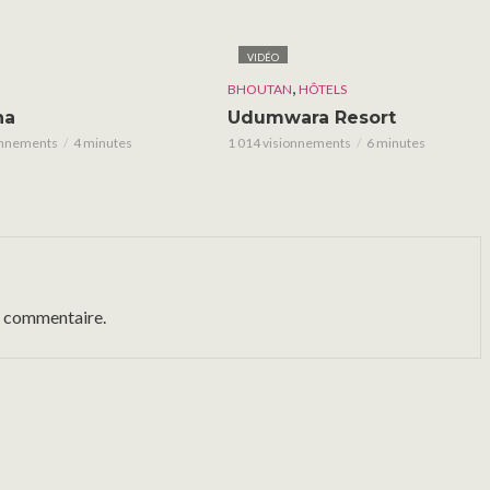
VIDÉO
,
BHOUTAN
HÔTELS
ha
Udumwara Resort
onnements
4 minutes
1 014 visionnements
6 minutes
n commentaire.