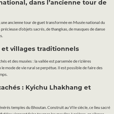
 national, dans l’ancienne tour de
, une ancienne tour de guet transformée en Musée national du
on précieuse d’objets sacrés, de thangkas, de masques de danse
s.
 et villages traditionnels
hés et des musées : la vallée est parsemée de rizières
e mode de vie rural se perpétue. Il est possible de faire des
amps.
 cachés : Kyichu Lhakhang et
énérés temples du Bhoutan. Construit au VIIe siècle, ce lieu sacré
s fidèles viennent faire tourner les moulins à prières, en silence.