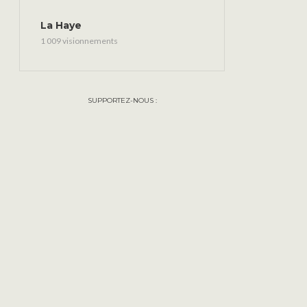
La Haye
1 009 visionnements
SUPPORTEZ-NOUS :