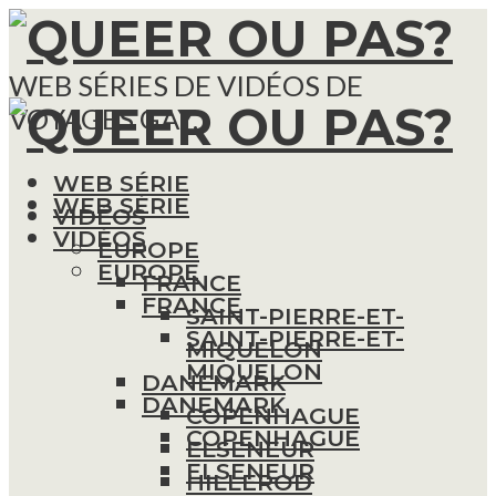
WEB SÉRIES DE VIDÉOS DE
VOYAGES GAY.
WEB SÉRIE
WEB SÉRIE
VIDÉOS
VIDÉOS
EUROPE
EUROPE
FRANCE
FRANCE
SAINT-PIERRE-ET-
SAINT-PIERRE-ET-
MIQUELON
MIQUELON
DANEMARK
DANEMARK
COPENHAGUE
COPENHAGUE
ELSENEUR
ELSENEUR
HILLEROD