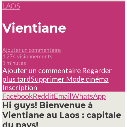
LAOS
Vientiane
Ajouter un commentaire
1 274 visionnements
1 minutes
Ajouter un commentaire
Regarder
plus tard
Supprimer
Mode cinéma
Inscription
Facebook
Reddit
Email
WhatsApp
Hi guys! Bienvenue à
Vientiane au Laos : capitale
du pays!