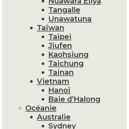
Nuawara Eliya
Tangalle
Unawatuna
Taïwan
Taipei
Jiufen
Kaohsiung
Taichung
Tainan
Vietnam
Hanoï
Baie d’Halong
Océanie
Australie
Sydney