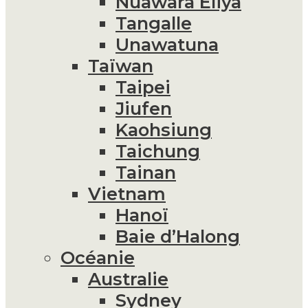
Nuawara Eliya
Tangalle
Unawatuna
Taïwan
Taipei
Jiufen
Kaohsiung
Taichung
Tainan
Vietnam
Hanoï
Baie d’Halong
Océanie
Australie
Sydney