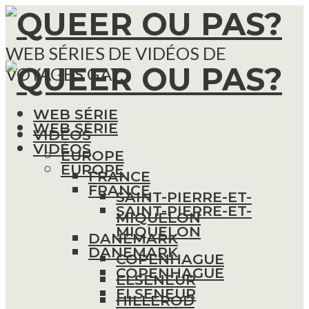
WEB SÉRIES DE VIDÉOS DE
VOYAGES GAY.
WEB SÉRIE
WEB SÉRIE
VIDÉOS
VIDÉOS
EUROPE
EUROPE
FRANCE
FRANCE
SAINT-PIERRE-ET-
SAINT-PIERRE-ET-
MIQUELON
MIQUELON
DANEMARK
DANEMARK
COPENHAGUE
COPENHAGUE
ELSENEUR
ELSENEUR
HILLEROD