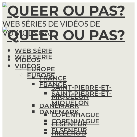
WEB SÉRIES DE VIDÉOS DE
VOYAGES GAY.
WEB SÉRIE
WEB SÉRIE
VIDÉOS
VIDÉOS
EUROPE
EUROPE
FRANCE
FRANCE
SAINT-PIERRE-ET-
SAINT-PIERRE-ET-
MIQUELON
MIQUELON
DANEMARK
DANEMARK
COPENHAGUE
COPENHAGUE
ELSENEUR
ELSENEUR
HILLEROD