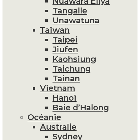
Nuawara Eliya
Tangalle
Unawatuna
Taïwan
Taipei
Jiufen
Kaohsiung
Taichung
Tainan
Vietnam
Hanoï
Baie d’Halong
Océanie
Australie
Sydney