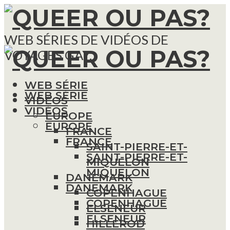
WEB SÉRIES DE VIDÉOS DE
VOYAGES GAY.
WEB SÉRIE
WEB SÉRIE
VIDÉOS
VIDÉOS
EUROPE
EUROPE
FRANCE
FRANCE
SAINT-PIERRE-ET-
SAINT-PIERRE-ET-
MIQUELON
MIQUELON
DANEMARK
DANEMARK
COPENHAGUE
COPENHAGUE
ELSENEUR
ELSENEUR
HILLEROD