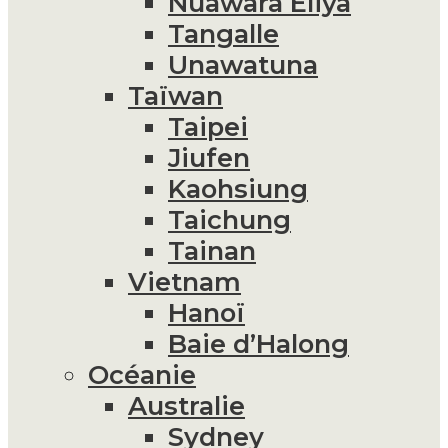
Nuawara Eliya
Tangalle
Unawatuna
Taïwan
Taipei
Jiufen
Kaohsiung
Taichung
Tainan
Vietnam
Hanoï
Baie d’Halong
Océanie
Australie
Sydney