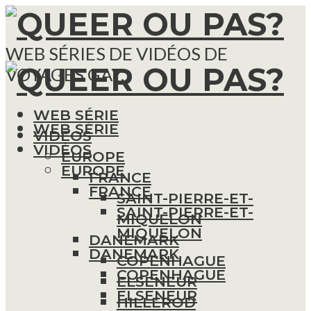
WEB SÉRIES DE VIDÉOS DE
VOYAGES GAY.
WEB SÉRIE
WEB SÉRIE
VIDÉOS
VIDÉOS
EUROPE
EUROPE
FRANCE
FRANCE
SAINT-PIERRE-ET-
SAINT-PIERRE-ET-
MIQUELON
MIQUELON
DANEMARK
DANEMARK
COPENHAGUE
COPENHAGUE
ELSENEUR
ELSENEUR
HILLEROD