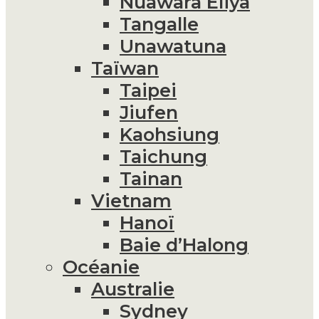
Nuawara Eliya
Tangalle
Unawatuna
Taïwan
Taipei
Jiufen
Kaohsiung
Taichung
Tainan
Vietnam
Hanoï
Baie d’Halong
Océanie
Australie
Sydney