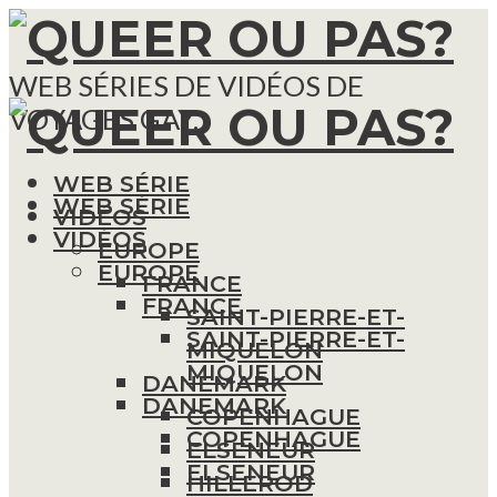
WEB SÉRIES DE VIDÉOS DE
VOYAGES GAY.
WEB SÉRIE
WEB SÉRIE
VIDÉOS
VIDÉOS
EUROPE
EUROPE
FRANCE
FRANCE
SAINT-PIERRE-ET-
SAINT-PIERRE-ET-
MIQUELON
MIQUELON
DANEMARK
DANEMARK
COPENHAGUE
COPENHAGUE
ELSENEUR
ELSENEUR
HILLEROD