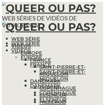
WEB SÉRIES DE VIDÉOS DE
VOYAGES GAY.
WEB SÉRIE
WEB SÉRIE
VIDÉOS
VIDÉOS
EUROPE
EUROPE
FRANCE
FRANCE
SAINT-PIERRE-ET-
SAINT-PIERRE-ET-
MIQUELON
MIQUELON
DANEMARK
DANEMARK
COPENHAGUE
COPENHAGUE
ELSENEUR
ELSENEUR
HILLEROD