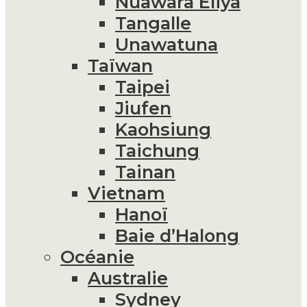
Nuawara Eliya
Tangalle
Unawatuna
Taïwan
Taipei
Jiufen
Kaohsiung
Taichung
Tainan
Vietnam
Hanoï
Baie d’Halong
Océanie
Australie
Sydney